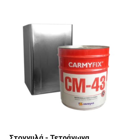
Στογγυλά - Τετράγωνα