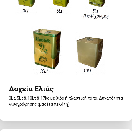
Δοχεία Ελιάς
3Lt, 5Lt & 10Lt & 17kg με βίδα ή πλαστική τάπα. Δυνατότητα
λιθογράφησης (μακέτα πελάτη)
Δοχεία Ελιάς